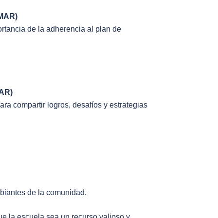
RMAR)
rtancia de la adherencia al plan de
MAR)
ra compartir logros, desafíos y estrategias
biantes de la comunidad.
e la escuela sea un recurso valioso y