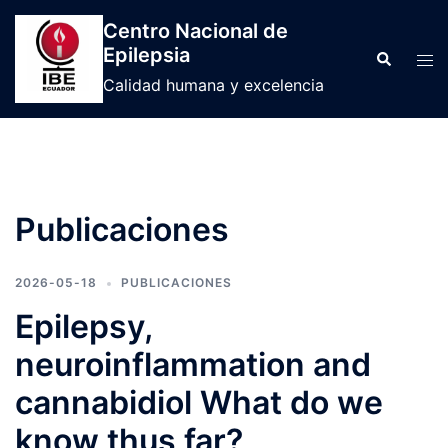
Saltar
Centro Nacional de
al
Epilepsia
Buscar
Tog
contenido
men
Calidad humana y excelencia
Publicaciones
2026-05-18
PUBLICACIONES
Epilepsy,
neuroinflammation and
cannabidiol What do we
know thus far?